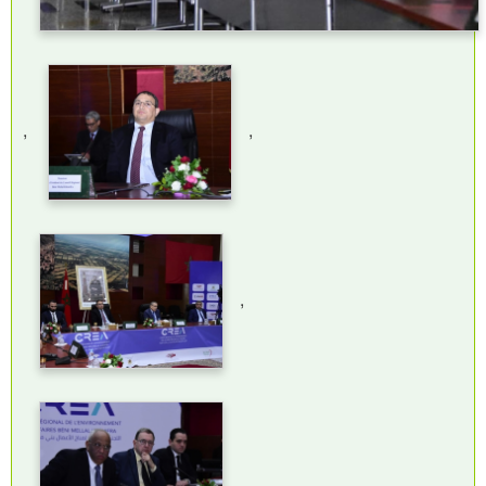
,
,
,