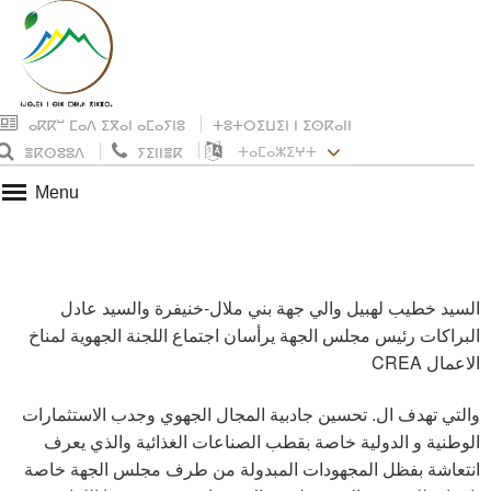
ⴰⴽⴽⵯ ⵎⴰⴷ ⵉⴳⴰⵏ ⴰⵎⴰⵢⵏⵓ
ⵜⵓⵜⵔⵉⵡⵉⵏ ⵏ ⵉⵙⴽⴰⵏⵏ
ⵜⴰⵎⴰⵣⵉⵖⵜ
ⴻⴽⵙⵓⵓⴷ
ⵢⵉⵏⵏⴻⴽ
Menu
السيد خطيب لهبيل والي جهة بني ملال-خنيفرة والسيد عادل
البراكات رئيس مجلس الجهة يرأسان اجتماع اللجنة الجهوية لمناخ
الاعمال CREA
والتي تهدف ال. تحسين جادبية المجال الجهوي وجدب الاستثمارات
الوطنية و الدولية خاصة بقطب الصناعات الغذائية والذي يعرف
انتعاشة بفظل المجهودات المبدولة من طرف مجلس الجهة خاصة