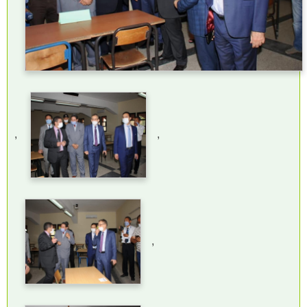
,
,
,