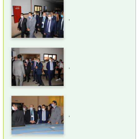
,
,
,