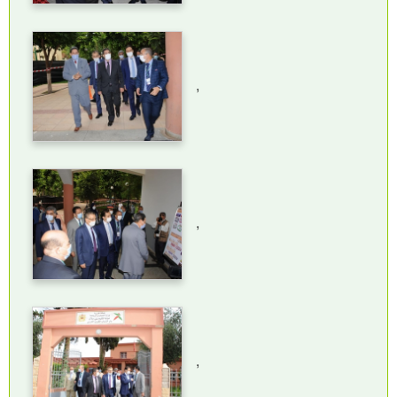
,
,
,