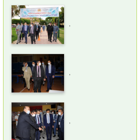
,
,
,