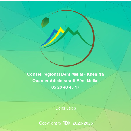
Conseil régional Béni Mellal - Khénifra
Quartier Administratif Béni Mellal
05 23 48 45 17
Liens utiles
Copyright © RBK, 2020-2025