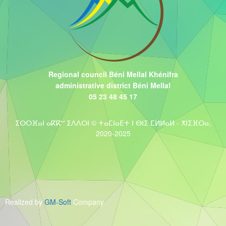
Regional council Béni Mellal Khénifra
administrative district Béni Mellal
05 23 48 45 17
ⵉⵙⵔⴼⴰⵏ ⴰⴽⴽⵯ ⵉⴷⴷⵔⵏ © ⵜⴰⵎⵏⴰⴹⵜ ⵏ ⴱⵏⵉ ⵎⵍⵍⴰⵍ - ⵅⵏⵉⴼⵔⴰ,
2020-2025
Realized by
GM-Soft
Company