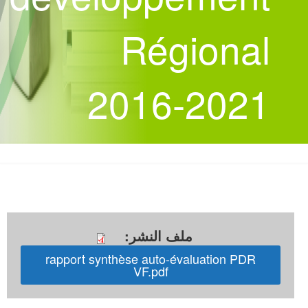
Régional
2016-2021
ملف النشر
:
rapport synthèse auto-évaluation PDR
VF.pdf