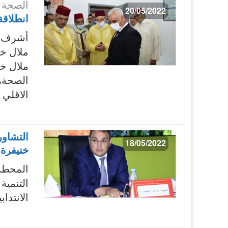
الصحة
20/05/2022
انطلاق
أشرف وز
ملال خن
ملال خ
الصحة،
الاقلي
التشاور
18/05/2022
خنيفرة
المحطة
التنمية
الانتدابية 2022-