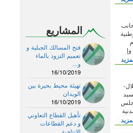
السياحة
الصحة
حانب
الفلاحة
المشاريع
طنية
المالية
م
الممتلكات
فتح المسالك الجبلية و
الهجرة
تعميم التزود بالماء
مزيد
و...
16/10/2019
تهيئة محيط بحيرة بين
ال-
الويدان
سيد
16/10/2019
مجلس
دنية
تأهيل القطاع التعاوني
مزيد
و دعم القطاعات
الانتاجية...