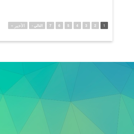
الصفحات
الأخير »
1
2
3
4
5
6
7
التالي ›