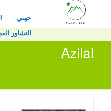
جهتي
ا
التشاور الع
Azilal