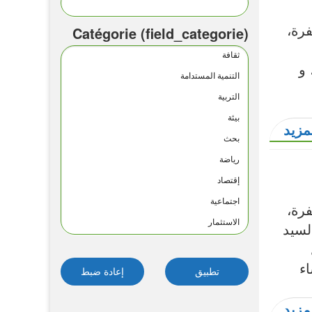
رة،
Catégorie (field_categorie)
ثقافة
 و
التنمية المستدامة
التربية
بيئة
مزيد
بحث
رياضة
إقتصاد
اجتماعية
رة،
الاستثمار
لسيد
التعليم العالي
التكوين
ء
التنمية الجهوية
مزيد
التنمية القروية