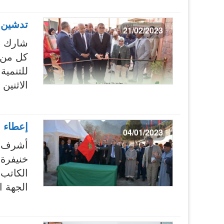
تدشين 
21/02/2023
شارك ا
كل من ا
للتنمية
الاثنين 20 فبراير الجاري في مراسيم حفل تدشين مركز تأهيل وإ
إعطاء ا
04/01/2023
أشرف ك
خنيفرة،
الكاتب 
الجهة ا