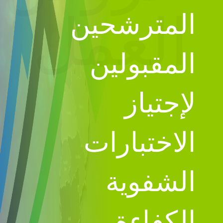
المترشحين
العمل
المقبولين
لإجتياز
الاختبارات
الشفوية
الكفاءة