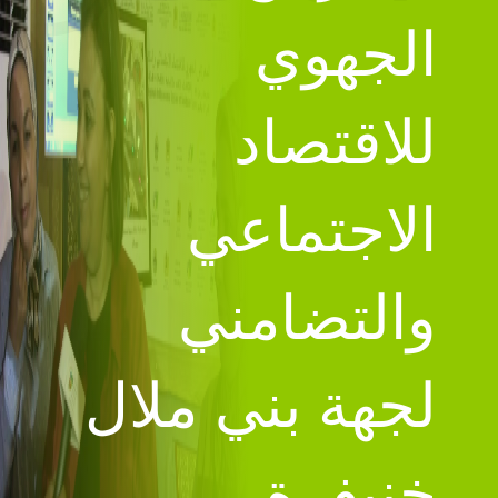
الجهوي
للاقتصاد
الاجتماعي
والتضامني
لجهة بني ملال
خنيفرة