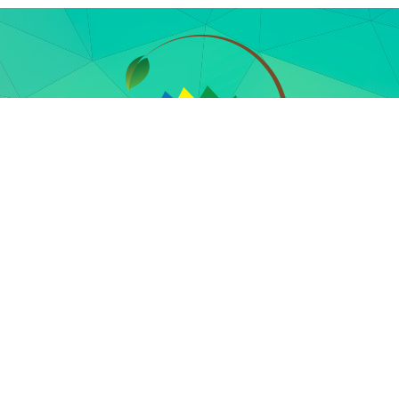
مجلس جهة بني ملال - خنيفرة
الحي الإداري بني ملال
17 45 48 23 05
روابط مفيدة
________________________
جميع الحقوق محفوظة © جهة بني ملال - خنيفرة, 2020-2025