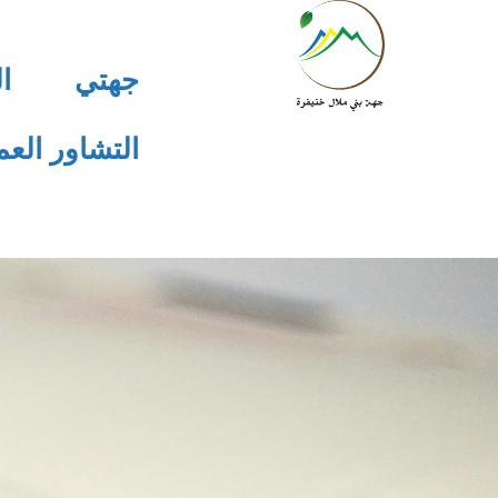
جهتي
ا
التشاور الع